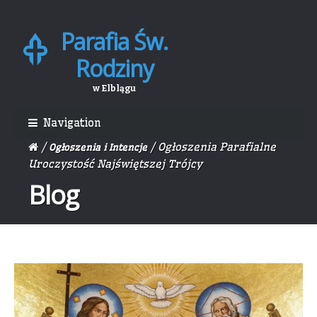
Parafia Św.
Skip
Skip
to
to
Rodziny
navigation
content
w Elblągu
Navigation
/
/ Ogłoszenia Parafialne
Ogłoszenia i Intencje
Uroczystość Najświętszej Trójcy
Blog