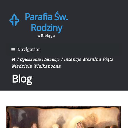
Parafia Św.
Skip
Skip
to
to
Rodziny
navigation
content
w Elblągu
Navigation
/
/ Intencje Mszalne Piąta
Ogłoszenia i Intencje
Niedziela Wielkanocna
Blog