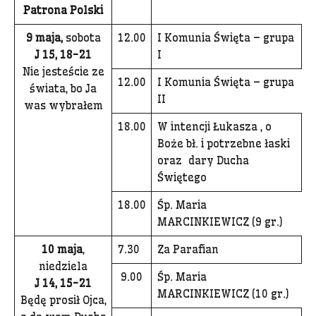
Patrona Polski
9 maja,
sobota
12.00
I Komunia Święta – grupa
J 15, 18-21
I
Nie jesteście ze
12.00
I Komunia Święta – grupa
świata, bo Ja
II
was wybrałem
18.00
W intencji Łukasza , o
Boże bł. i potrzebne łaski
oraz dary Ducha
Świętego
18.00
Śp. Maria
MARCINKIEWICZ (9 gr.)
10 maja
,
7.30
Za Parafian
niedziela
9.00
Śp. Maria
J 14, 15-21
MARCINKIEWICZ (10 gr.)
Będę prosił Ojca,