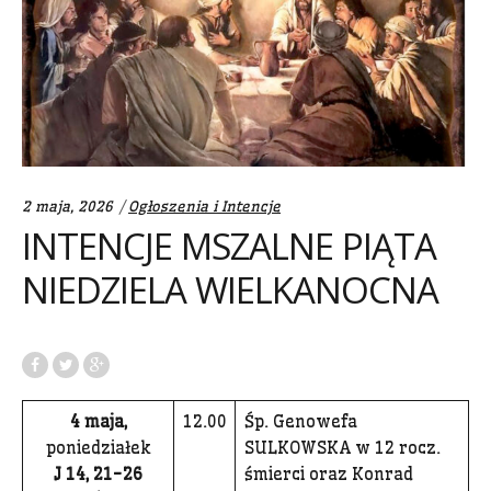
Categories:
2 maja, 2026
Ogłoszenia i Intencje
INTENCJE MSZALNE PIĄTA
NIEDZIELA WIELKANOCNA
4 maja,
12.00
Śp. Genowefa
poniedziałek
SULKOWSKA w 12 rocz.
J 14, 21-26
śmierci oraz Konrad