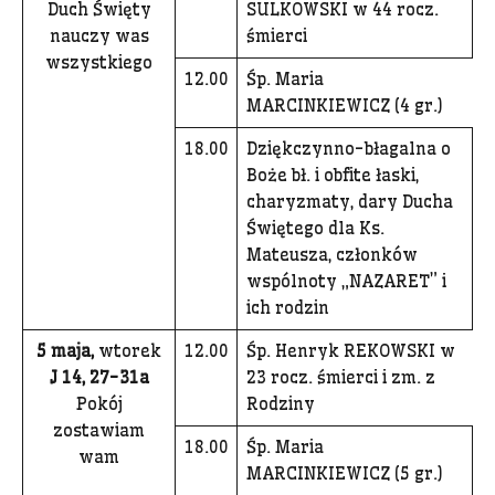
Duch Święty
SULKOWSKI w 44 rocz.
nauczy was
śmierci
wszystkiego
12.00
Śp. Maria
MARCINKIEWICZ (4 gr.)
18.00
Dziękczynno-błagalna o
Boże bł. i obfite łaski,
charyzmaty, dary Ducha
Świętego dla Ks.
Mateusza, członków
wspólnoty „NAZARET” i
ich rodzin
5 maja,
wtorek
12.00
Śp. Henryk REKOWSKI w
J 14, 27-31a
23 rocz. śmierci i zm. z
Pokój
Rodziny
zostawiam
18.00
Śp. Maria
wam
MARCINKIEWICZ (5 gr.)