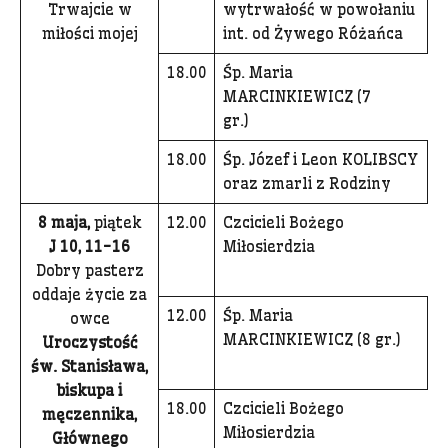
Trwajcie w
wytrwałość w powołaniu
miłości mojej
int. od Żywego Różańca
18.00
Śp. Maria
MARCINKIEWICZ (7
gr.)
18.00
Śp. Józef i Leon KOLIBSCY
oraz zmarli z Rodziny
8 maja,
piątek
12.00
Czcicieli Bożego
J 10, 11-16
Miłosierdzia
Dobry pasterz
oddaje życie za
12.00
Śp. Maria
owce
MARCINKIEWICZ (8 gr.)
Uroczystość
św. Stanisława,
biskupa i
18.00
Czcicieli Bożego
męczennika,
Miłosierdzia
Głównego