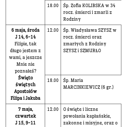
18.00
Śp. Zofia KOLIBSKA w 34
rocz. śmierci i zmarli z
Rodziny
6 maja, środa
12.00
Śp. Władysława SZYSZ w
J 14, 6-14
rocz. śmierci oraz
Filipie, tak
zmarłych z Rodziny
długo jestem z
SZYSZ i SZMURŁO
wami, a jeszcze
Mnie nie
poznałeś?
Święto
18.00
Śp. Maria
świętych
MARCINKIEWICZ (6 gr.)
Apostołów
Filipa i Jakuba
7 maja,
12.00
O święte i liczne
czwartek
powołania kapłańskie,
J 15, 9-11
zakonne i misyjne, oraz o