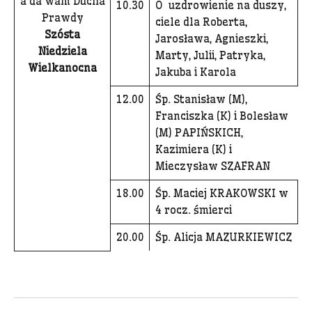
a da wam Ducha
10.30
O uzdrowienie na duszy,
Prawdy
ciele dla Roberta,
Szósta
Jarosława, Agnieszki,
Niedziela
Marty, Julii, Patryka,
Wielkanocna
Jakuba i Karola
12.00
Śp. Stanisław (M),
Franciszka (K) i Bolesław
(M) PAPIŃSKICH,
Kazimiera (K) i
Mieczysław SZAFRAN
18.00
Śp. Maciej KRAKOWSKI w
4 rocz. śmierci
20.00
Śp. Alicja MAZURKIEWICZ