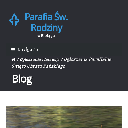
Parafia Św.
Skip
Skip
to
to
Rodziny
navigation
content
w Elblągu
Navigation
/
/ Ogłoszenia Parafialne
Ogłoszenia i Intencje
Święto Chrztu Pańskiego
Blog