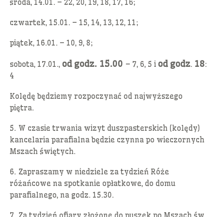
środa, 14.01. – 22, 20, 19, 18, 17, 16;
czwartek, 15.01. – 15, 14, 13, 12, 11;
piątek, 16.01. – 10, 9, 8;
od godz. 15.00
od godz
18
sobota, 17.01.,
– 7, 6, 5 i
.
:
4
Kolędę będziemy rozpoczynać od najwyższego
piętra.
5. W czasie trwania wizyt duszpasterskich (kolędy)
kancelaria parafialna będzie czynna po wieczornych
Mszach świętych.
6. Zapraszamy w niedziele za tydzień Róże
różańcowe na spotkanie opłatkowe, do domu
parafialnego, na godz. 15.30.
7. Za tydzień ofiary złożone do puszek po Mszach św.