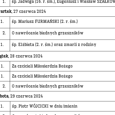
1.
śp. Jadwiga (16. r. śm.), Eugeniusz i Wiesław SZAŁK
artek
, 27 czerwca 2024
1.
śp. Mariusz FURMAŃSKI (2. r. śm.)
2.
O nawrócenie biednych grzeszników
1.
śp. Elżbieta (2. r. śm.) oraz zmarli z rodziny
ątek
, 28 czerwca 2024
1.
Za czcicieli Miłosierdzia Bożego
1.
Za czcicieli Miłosierdzia Bożego
2.
O nawrócenie biednych grzeszników
bota
, 29 czerwca 2024
1.
śp. Piotr WÓJCICKI w dniu imienin