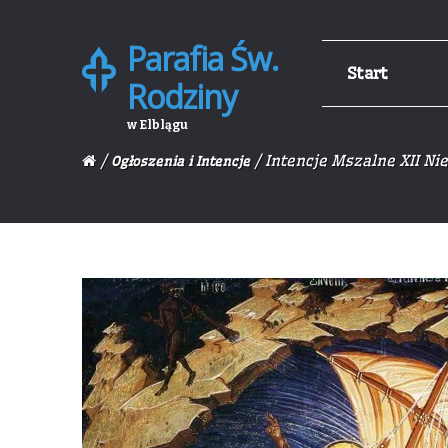
Parafia Św.
Skip
Skip
Start
to
to
Rodziny
navigation
content
w Elblągu
/
/ Intencje Mszalne XII Ni
Ogłoszenia i Intencje