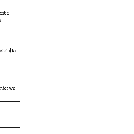
fite
a
ski dla
nnictwo