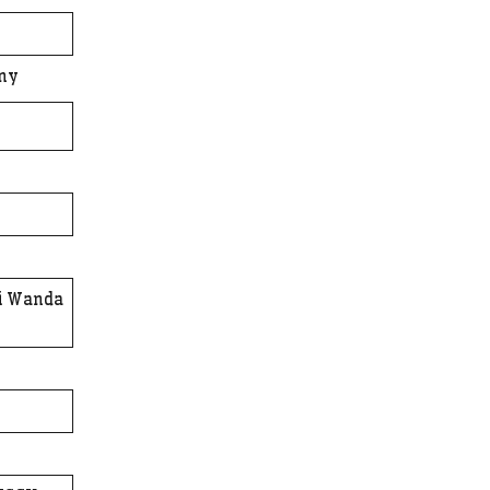
iny
 i Wanda