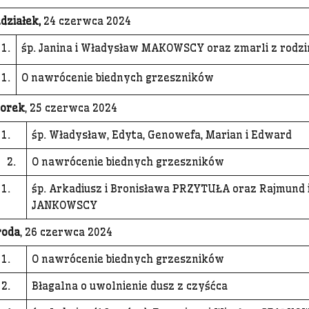
działek,
24 czerwca 2024
1.
śp. Janina i Władysław MAKOWSCY oraz zmarli z rodz
1.
O nawrócenie biednych grzeszników
orek
, 25 czerwca 2024
1.
śp. Władysław, Edyta, Genowefa, Marian i Edward
2.
O nawrócenie biednych grzeszników
1.
śp. Arkadiusz i Bronisława PRZYTUŁA oraz Rajmund
JANKOWSCY
roda
, 26 czerwca 2024
1.
O nawrócenie biednych grzeszników
2.
Błagalna o uwolnienie dusz z czyśćca