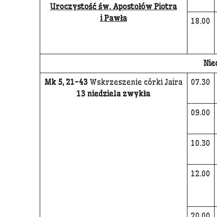
Uroczystość św. Apostołów Piotra
i Pawła
18.00
Nie
Mk 5, 21-43
Wskrzeszenie córki Jaira
07.30
13 niedziela zwykła
09.00
10.30
12.00
20.00