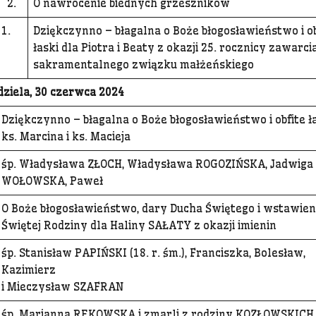
2.
O nawrócenie biednych grzeszników
1.
Dziękczynno – błagalna o Boże błogosławieństwo i ob
łaski dla Piotra i Beaty z okazji 25. rocznicy zawarci
sakramentalnego związku małżeńskiego
dziela, 30 czerwca 2024
Dziękczynno – błagalna o Boże błogosławieństwo i obfite ła
ks. Marcina i ks. Macieja
śp. Władysława ZŁOCH, Władysława ROGOZIŃSKA, Jadwiga
WOŁOWSKA, Paweł
O Boże błogosławieństwo, dary Ducha Świętego i wstawie
Świętej Rodziny dla Haliny SAŁATY z okazji imienin
śp. Stanisław PAPIŃSKI (18. r. śm.), Franciszka, Bolesław,
Kazimierz
i Mieczysław SZAFRAN
śp. Marianna REKOWSKA i zmarli z rodziny KOZŁOWSKICH