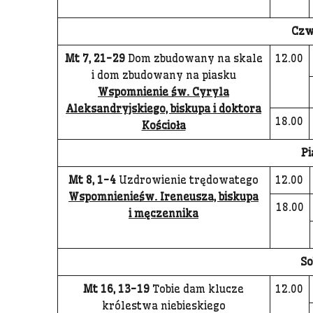
Czw
Mt 7, 21-29
Dom zbudowany na skale
12.00
i dom zbudowany na piasku
Wspomnienie św. Cyryla
Aleksandryjskiego, biskupa i doktora
18.00
Kościoła
Pi
Mt 8, 1-4
Uzdrowienie trędowatego
12.00
Wspomnienieśw. Ireneusza, biskupa
18.00
i męczennika
So
Mt 16, 13-19
Tobie dam klucze
12.00
królestwa niebieskiego