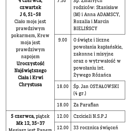
4 czerwca,
7.30
Śp. Zmarłych
czwartek
rodziców: Stanisław
J 6, 51-58
(M) i Anna ADAMSCY,
Ciało moje jest
Rozalia i Marcin
prawdziwym
BIELIŃSCY
pokarmem, Krew
9.00
O święte i liczne
moja jest
powołania kapłańskie,
prawdziwym
zakonne i misyjne
napojem
oraz o wytrwałość w
Uroczystość
powołaniu int.
Najświętszego
Żywego Różańca
Ciała i Krwi
Chrystusa
18.00
Śp. Jan OSTAŁOWSKI
(4 gr.)
18.00
Za Parafian
5 czerwca,
piątek
12.00
Czcicieli N.S.P.J
Mk 12, 35-37
12.00
33 rocznica święceń
Mesjasz jest Panem