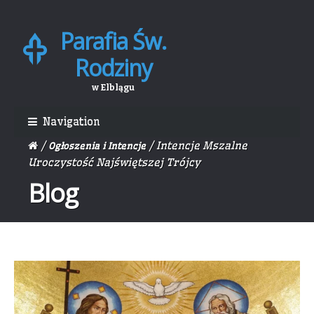
Parafia Św.
Skip
Skip
to
to
Rodziny
navigation
content
w Elblągu
Navigation
/
/ Intencje Mszalne
Ogłoszenia i Intencje
Uroczystość Najświętszej Trójcy
Blog