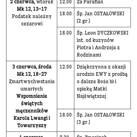
2 czerwca,
wtorek
12.00
Za Parafian
Mk 12, 13-17
18.00
Śp. Jan OSTAŁOWSKI
Podatek należny
(2 gr.)
cezarowi
18.00
Śp. Leon DYCZKOWSKI
int. od kuzynów
Piotra i Andrzeja z
Rodzinami
3 czerwca, środa
12.00
Dziękczynna z okazji
Mk 12, 18-27
urodzin EWY z prośbą
Zmartwychwstanie
o dalsze Boże bł i
umarłych
opiekę Matki
Wspomnienie
Najświętszej
świętych
męczenników
18.00
Śp. Jan OSTAŁOWSKI
Karola Lwangi i
(3 gr.)
Towarzyszy