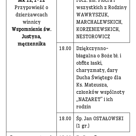
Mk 12, 1-12
rocz. śm. Piotra i
Przypowieść o
wszystkich z Rodziny
dzierżawcach
WAWRYSZUK,
winnicy
MARCHALEWSKICH,
Wspomnienie św.
KORZENIEWSKICH,
Justyna,
NESTOROWICZ
męczennika
18.00
Dziękczynno-
błagalna o Boże bł. i
obfite łaski,
charyzmaty, dary
Ducha Świętego dla
Ks. Mateusza,
członków wspólnoty
„NAZARET” i ich
rodzin
18.00
Śp. Jan OSTAŁOWSKI
(1 gr.)