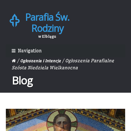
Parafia Św.
Skip
Skip
to
to
Rodziny
navigation
content
w Elblągu
Navigation
/
/ Ogłoszenia Parafialne
Ogłoszenia i Intencje
Szósta Niedziela Wielkanocna
Blog