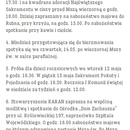
17.30. i na kwadrans adoracji Najświętszego
Sakramentu w ciszy przed Mszą wieczorną o godz.
18.00. Dzisiaj zapraszamy na nabożeństwo majowe do
Rubna, przy krzyżu, na godz. 15.00. Po nabożeństwie
spotkanie przy kawie i cieście.
4. Młodzież przygotowująca się do bierzmowania
spotyka się we czwartek, 14.05. po wieczornej Mszy
św. w salce parafialnej.
5. Próba dla dzieci rocznicowych we wtorek 12 maja
o godz. 16.30. W piątek 15 maja Sakrament Pokuty i
Pojednania od godz. 16.30. Rocznica I Komunii świętej
w niedziele za tydzień o godz. 12.00.
6. Stowarzyszenie KARAN zaprasza na wspólną
modlitwę i spotkanie do Ośrodka „Dom Zacheusza”
przy ul. Królewieckiej 197, naprzeciwko Szpitala
Wojewódzkiego. O godz. 16.00 nabożeństwo majowe
po którym odprawiona zostanie Msza św. Po Mszy