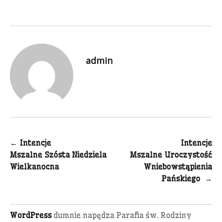
admin
Nawigacja
←
Intencje
Intencje
Mszalne Szósta Niedziela
Mszalne Uroczystość
wpisu
Wielkanocna
Wniebowstąpienia
Pańskiego
→
WordPress
dumnie napędza Parafia św. Rodziny