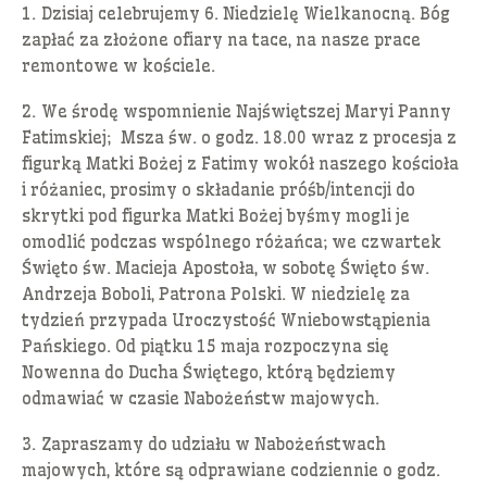
1. Dzisiaj celebrujemy 6. Niedzielę Wielkanocną. Bóg
zapłać za złożone ofiary na tace, na nasze prace
remontowe w kościele.
2. We środę wspomnienie Najświętszej Maryi Panny
Fatimskiej; Msza św. o godz. 18.00 wraz z procesja z
figurką Matki Bożej z Fatimy wokół naszego kościoła
i różaniec, prosimy o składanie próśb/intencji do
skrytki pod figurka Matki Bożej byśmy mogli je
omodlić podczas wspólnego różańca; we czwartek
Święto św. Macieja Apostoła, w sobotę Święto św.
Andrzeja Boboli, Patrona Polski. W niedzielę za
tydzień przypada Uroczystość Wniebowstąpienia
Pańskiego. Od piątku 15 maja rozpoczyna się
Nowenna do Ducha Świętego, którą będziemy
odmawiać w czasie Nabożeństw majowych.
3. Zapraszamy do udziału w Nabożeństwach
majowych, które są odprawiane codziennie o godz.