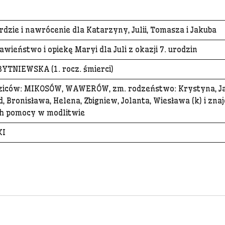
rdzie i nawrócenie dla Katarzyny, Julii, Tomasza i Jakuba
awieństwo i opiekę Maryi dla Juli z okazji 7. urodzin
BYTNIEWSKA (1. rocz. śmierci)
dziców: MIKOSÓW, WAWERÓW, zm. rodzeństwo: Krystyna, Ja
, Bronisława, Helena, Zbigniew, Jolanta, Wiesława (k) i zn
ch pomocy w modlitwie
KI