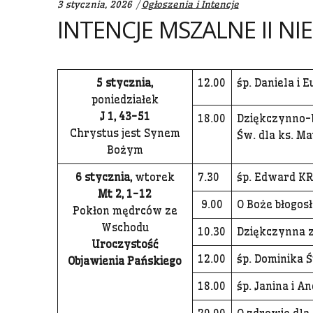
Categories:
3 stycznia, 2026
Ogłoszenia i Intencje
INTENCJE MSZALNE II N
5 stycznia,
12.00
śp. Daniela i
poniedziałek
J 1, 43-51
18.00
Dziękczynno-bł
Chrystus jest Synem
Św. dla ks. M
Bożym
6 stycznia,
wtorek
7.30
śp. Edward KRZ
Mt 2, 1-12
9.00
O Boże błogosł
Pokłon mędrców ze
Wschodu
10.30
Dziękczynna za
Uroczystość
12.00
śp. Dominika Śm
Objawienia Pańskiego
18.00
śp. Janina i A