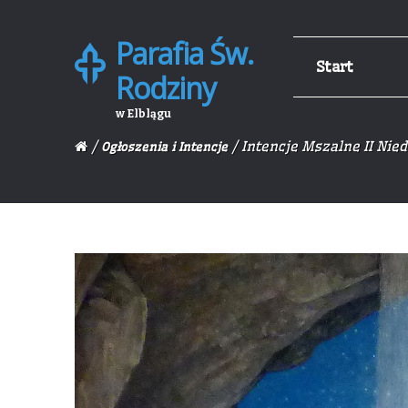
Parafia Św.
Skip
Skip
Start
to
to
Rodziny
navigation
content
w Elblągu
/
/ Intencje Mszalne II Nie
Ogłoszenia i Intencje