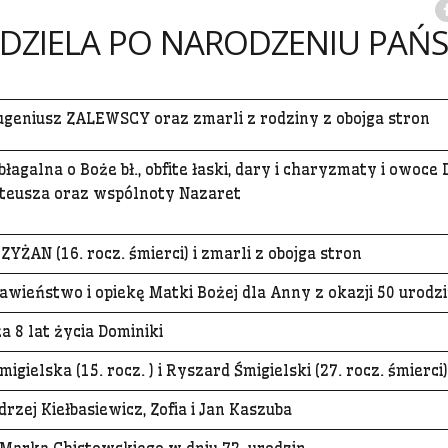
IEDZIELA PO NARODZENIU PAŃ
 Eugeniusz ZALEWSCY oraz zmarli z rodziny z obojga stron
agalna o Boże bł., obfite łaski, dary i charyzmaty i owoce
ateusza oraz wspólnoty Nazaret
YŻAN (16. rocz. śmierci) i zmarli z obojga stron
awieństwo i opiekę Matki Bożej dla Anny z okazji 50 urodz
 8 lat życia Dominiki
igielska (15. rocz. ) i Ryszard Śmigielski (27. rocz. śmierci)
ndrzej Kiełbasiewicz, Zofia i Jan Kaszuba