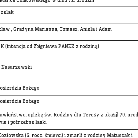
 Marka Chistowskiego w dniu 72. urodzin
rzelak
acław , Grażyna Marianna, Tomasz, Aniela i Adam
EK (intencja od Zbigniewa PANEK z rodziną)
k Nasarzewski
iłosierdzia Bożego
iłosierdzia Bożego
awieństwo, opiekę św. Rodziny dla Teresy z okazji 70. urod
ie i potrzebne łaski
ozłowska (6. rocz. śmierci) i zmarli z rodziny Matuszak i