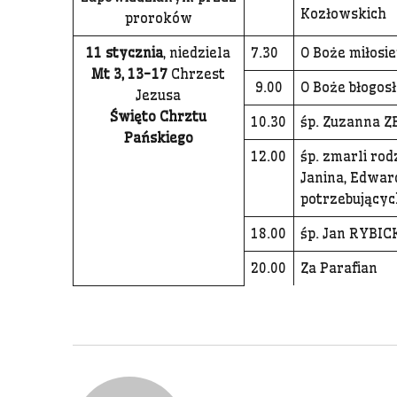
Kozłowskich
proroków
11 stycznia
, niedziela
7.30
O Boże miłosie
Mt 3, 13-17
Chrzest
9.00
O Boże błogosł
Jezusa
Święto Chrztu
10.30
śp. Zuzanna Z
Pańskiego
12.00
śp. zmarli ro
Janina, Edward
potrzebujący
18.00
śp. Jan RYBIC
20.00
Za Parafian