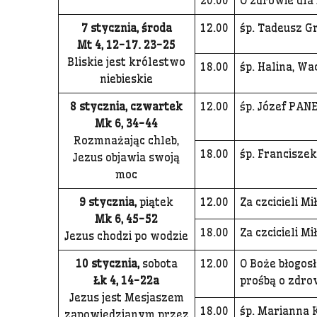
20.00
O zdrowie dla
7 stycznia, środa
12.00
śp. Tadeusz G
Mt 4, 12-17. 23-25
Bliskie jest królestwo
18.00
śp. Halina, W
niebieskie
8 stycznia, czwartek
12.00
śp. Józef PAN
Mk 6, 34-44
Rozmnażając chleb,
18.00
śp. Francisze
Jezus objawia swoją
moc
9 stycznia,
piątek
12.00
Za czcicieli M
Mk 6, 45-52
18.00
Za czcicieli M
Jezus chodzi po wodzie
10 stycznia,
sobota
12.00
O Boże błogosł
Łk 4, 14-22a
prośbą o zdrow
Jezus jest Mesjaszem
18.00
śp. Marianna K
zapowiedzianym przez