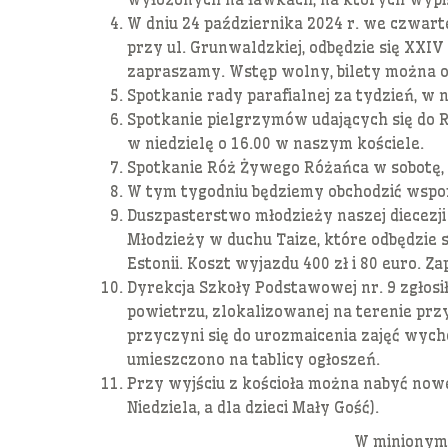
W dniu 24 października 2024 r. we czwar
przy ul. Grunwaldzkiej, odbędzie się XXIV
zapraszamy. Wstęp wolny, bilety można o
Spotkanie rady parafialnej za tydzień, w ni
Spotkanie pielgrzymów udających się do R
w niedzielę o 16.00 w naszym kościele.
Spotkanie Róż Żywego Różańca w sobotę, 2
W tym tygodniu będziemy obchodzić wspom
Duszpasterstwo młodzieży naszej diecezji
Młodzieży w duchu Taize, które odbędzie si
Estonii. Koszt wyjazdu 400 zł i 80 euro. Za
Dyrekcja Szkoły Podstawowej nr. 9 zgłos
powietrzu, zlokalizowanej na terenie pr
przyczyni się do urozmaicenia zajęć wych
umieszczono na tablicy ogłoszeń.
Przy wyjściu z kościoła można nabyć nowe
Niedziela, a dla dzieci Mały Gość).
W minionym 