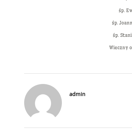
śp. E
śp. Joan
śp. Stan
Wieczny o
admin