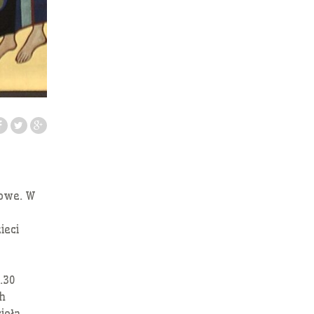
towe. W
ieci
.30
h
oła.