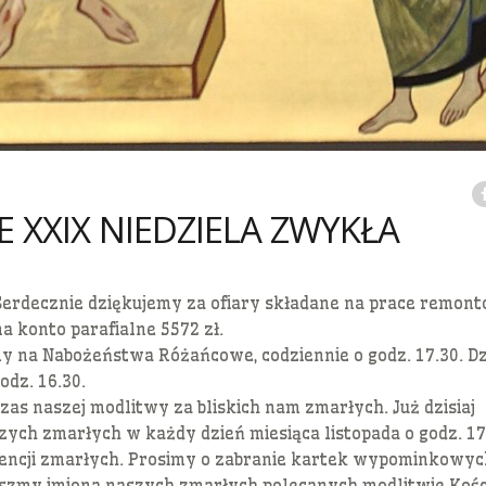
 XXIX NIEDZIELA ZWYKŁA
. Serdecznie dziękujemy za ofiary składane na prace remon
a konto parafialne 5572 zł.
y na Nabożeństwa Różańcowe, codziennie o godz. 17.30. Dz
dz. 16.30.
 czas naszej modlitwy za bliskich nam zmarłych. Już dzisiaj
ych zmarłych w każdy dzień miesiąca listopada o godz. 17
ntencji zmarłych. Prosimy o zabranie kartek wypominkowyc
szmy imiona naszych zmarłych polecanych modlitwie Kości