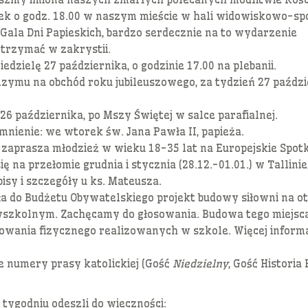
tek o godz. 18.00 w naszym mieście w hali widowiskowo-sp
 Gala Dni Papieskich, bardzo serdecznie na to wydarzenie
trzymać w zakrystii.
edzielę 27 października, o godzinie 17.00 na plebanii.
zymu na obchód roku jubileuszowego, za tydzień 27 paździ
6 października, po Mszy Świętej w salce parafialnej.
nienie: we wtorek św. Jana Pawła II, papieża.
 zaprasza młodzież w wieku 18-35 lat na Europejskie Spot
ę na przełomie grudnia i stycznia (28.12.-01.01.) w Tallinie
pisy i szczegóły u ks. Mateusza.
iła do Budżetu Obywatelskiego projekt budowy siłowni na 
zyszkolnym. Zachęcamy do głosowania. Budowa tego miejsc
owania fizycznego realizowanych w szkole. Więcej informa
 numery prasy katolickiej (Gość
Niedzielny
, Gość Historia 
tygodniu odeszli do wieczności: