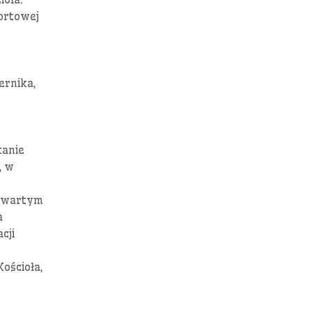
ortowej
ernika,
kanie
, w
otwartym
a
cji
Kościoła,