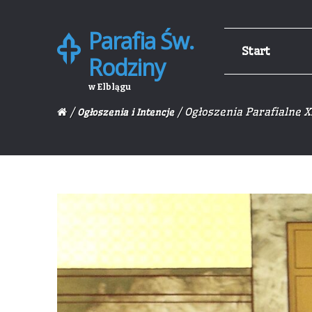
Parafia Św.
Skip
Skip
Start
to
to
Rodziny
navigation
content
w Elblągu
/
/ Ogłoszenia Parafialne X
Ogłoszenia i Intencje