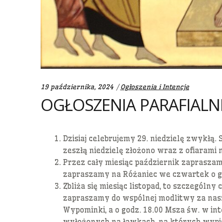
Categories:
19 października, 2024
Ogłoszenia i Intencje
OGŁOSZENIA PARAFIALNE
Dzisiaj celebrujemy 29. niedzielę zwykłą
zeszłą niedzielę złożono wraz z ofiarami n
Przez cały miesiąc październik zapraszam
zapraszamy na Różaniec we czwartek o go
Zbliża się miesiąc listopad, to szczególny
zapraszamy do wspólnej modlitwy za nasz
Wypominki, a o godz. 18.00 Msza św. w i
wyłożonych na ławkach, na których wypi