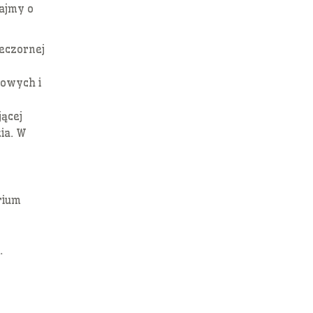
ajmy o
eczornej
cowych i
ącej
ia. W
rium
.