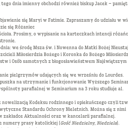
 tego dnia imienny obchodzi również biskup Jacek – pamięt
jawienie się Maryi w Fatimie. Zapraszamy do udziału w wi
zie się Różaniec
ścioła. Prosimy, o wypisanie na karteczkach intencji różań
stronie.
nia: we środę Msza św. i Nowenna do Matki Bożej Nieustaj
cicieli Miłosierdzia Bożego i Koronka do Bożego Miłosierdz
eństw i Osób samotnych z błogosławieństwem Najświętszym
tkanie pielgrzymów udających się we wrześniu do Lourdes.
a puszka na utrzymanie i funkcjonowanie Wyższego Semina
wspólnoty parafialnej w Seminarium na 3 roku studiuje al.
z nowelizacją Kodeksu rodzinnego i opiekuńczego czyli tzw
ytyczne Standardu Ochrony Nieletnich. Można się z nimi
 zakładce Aktualności oraz w kancelarii parafialnej.
 numery prasy katolickiej (
Gość Niedzielny
,
Niedziela
).