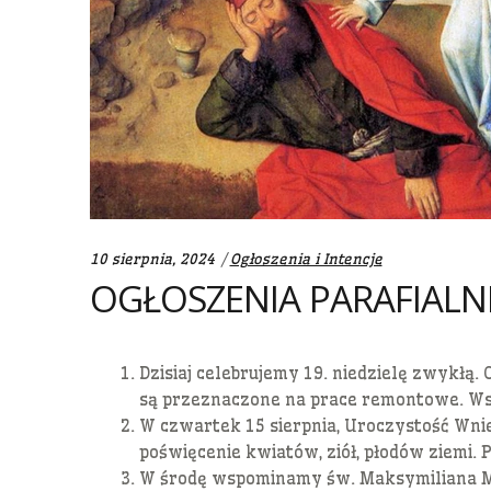
Categories:
10 sierpnia, 2024
Ogłoszenia i Intencje
OGŁOSZENIA PARAFIALNE 
Dzisiaj celebrujemy 19. niedzielę zwykłą.
są przeznaczone na prace remontowe. Ws
W czwartek 15 sierpnia, Uroczystość Wni
poświęcenie kwiatów, ziół, płodów ziemi. Po
W środę wspominamy św. Maksymiliana Mari