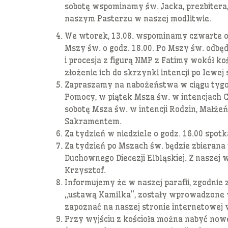
sobotę wspominamy św. Jacka, prezbitera,
naszym Pasterzu w naszej modlitwie.
We wtorek, 13.08. wspominamy czwarte ob
Mszy św. o godz. 18.00. Po Mszy św. odbęd
i procesja z figurą NMP z Fatimy wokół ko
złożenie ich do skrzynki intencji po lewej 
Zapraszamy na nabożeństwa w ciągu tygod
Pomocy, w piątek Msza św. w intencjach Cz
sobotę Msza św. w intencji Rodzin, Małż
Sakramentem.
Za tydzień w niedziele o godz. 16.00 spo
Za tydzień po Mszach św. będzie zbieran
Duchownego Diecezji Elbląskiej. Z naszej 
Krzysztof.
Informujemy że w naszej parafii, zgodnie 
„ustawą Kamilka”, zostały wprowadzone w
zapoznać na naszej stronie internetowej w
Przy wyjściu z kościoła można nabyć nowe