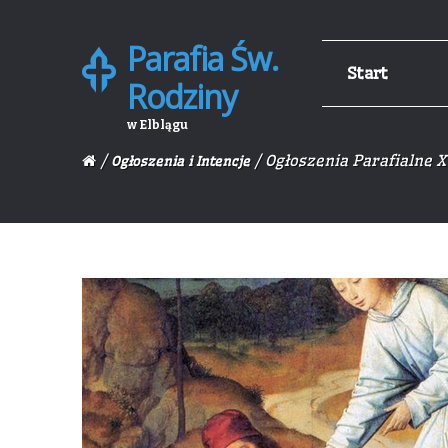
Parafia Św.
Skip
Skip
Start
to
to
Rodziny
navigation
content
w Elblągu
/
/ Ogłoszenia Parafialne X
Ogłoszenia i Intencje