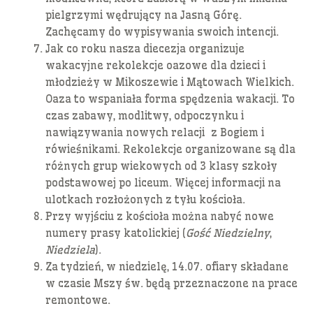
pielgrzymi wędrujący na Jasną Górę.
Zachęcamy do wypisywania swoich intencji.
Jak co roku nasza diecezja organizuje
wakacyjne rekolekcje oazowe dla dzieci i
młodzieży w Mikoszewie i Mątowach Wielkich.
Oaza to wspaniała forma spędzenia wakacji. To
czas zabawy, modlitwy, odpoczynku i
nawiązywania nowych relacji z Bogiem i
rówieśnikami. Rekolekcje organizowane są dla
różnych grup wiekowych od 3 klasy szkoły
podstawowej po liceum. Więcej informacji na
ulotkach rozłożonych z tyłu kościoła.
Przy wyjściu z kościoła można nabyć nowe
numery prasy katolickiej (
Gość Niedzielny
,
Niedziela
).
Za tydzień, w niedzielę, 14.07. ofiary składane
w czasie Mszy św. będą przeznaczone na prace
remontowe.