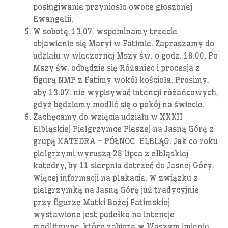
posługiwanie przyniosło owoce głoszonej
Ewangelii.
W sobotę, 13.07. wspominamy trzecie
objawienie się Maryi w Fatimie. Zapraszamy do
udziału w wieczornej Mszy św. o godz. 18.00. Po
Mszy św. odbędzie się Różaniec i procesja z
figurą NMP z Fatimy wokół kościoła. Prosimy,
aby 13.07. nie wypisywać intencji różańcowych,
gdyż będziemy modlić się o pokój na świecie.
Zachęcamy do wzięcia udziału w XXXII
Elbląskiej Pielgrzymce Pieszej na Jasną Górę z
grupą KATEDRA – PÓŁNOC ELBLĄG. Jak co roku
pielgrzymi wyruszą 28 lipca z elbląskiej
katedry, by 11 sierpnia dotrzeć do Jasnej Góry.
Więcej informacji na plakacie. W związku z
pielgrzymką na Jasną Górę już tradycyjnie
przy figurze Matki Bożej Fatimskiej
wystawione jest pudełko na intencje
modlitewne, które zabiorą w Waszym imieniu