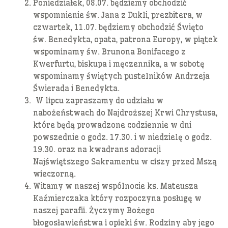
Poniedziałek, 08.07. będziemy obchodzić
wspomnienie św. Jana z Dukli, prezbitera, w
czwartek, 11.07. będziemy obchodzić Święto
św. Benedykta, opata, patrona Europy, w piątek
wspominamy św. Brunona Bonifacego z
Kwerfurtu, biskupa i męczennika, a w sobotę
wspominamy świętych pustelników Andrzeja
Świerada i Benedykta.
W lipcu zapraszamy do udziału w
nabożeństwach do Najdroższej Krwi Chrystusa,
które będą prowadzone codziennie w dni
powszednie o godz. 17.30. i w niedzielę o godz.
19.30. oraz na kwadrans adoracji
Najświętszego Sakramentu w ciszy przed Mszą
wieczorną.
Witamy w naszej wspólnocie ks. Mateusza
Kaźmierczaka który rozpoczyna posługę w
naszej parafii. Życzymy Bożego
błogosławieństwa i opieki św. Rodziny aby jego