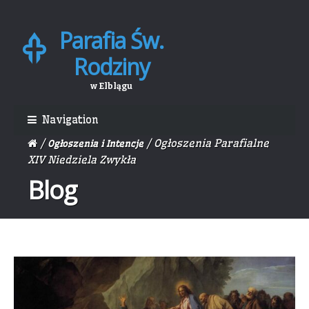
Parafia Św.
Skip
Skip
to
to
Rodziny
navigation
content
w Elblągu
Navigation
/
/ Ogłoszenia Parafialne
Ogłoszenia i Intencje
XIV Niedziela Zwykła
Blog