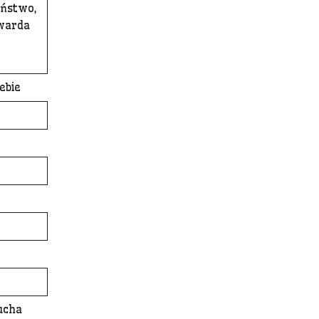
eństwo,
dwarda
ebie
ucha