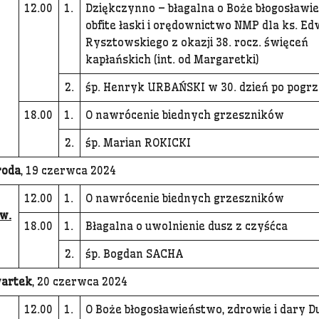
12.00
1.
Dziękczynno – błagalna o Boże błogosławi
obfite łaski i orędownictwo NMP dla ks. E
Rysztowskiego z okazji 38. rocz. święceń
kapłańskich (int. od Margaretki)
2.
śp. Henryk URBAŃSKI w 30. dzień po pogrz
18.00
1.
O nawrócenie biednych grzeszników
2.
śp. Marian ROKICKI
roda
, 19 czerwca 2024
12.00
1.
O nawrócenie biednych grzeszników
w.
18.00
1.
Błagalna o uwolnienie dusz z czyśćca
2.
śp. Bogdan SACHA
artek
, 20 czerwca 2024
12.00
1.
O Boże błogosławieństwo, zdrowie i dary D