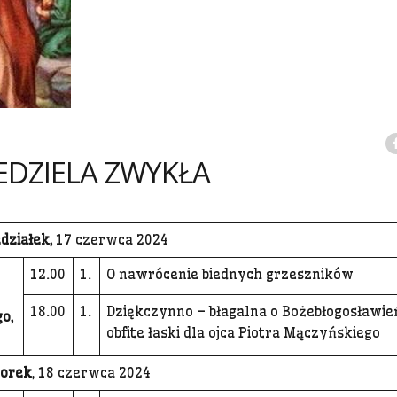
IEDZIELA ZWYKŁA
działek,
17 czerwca 2024
12.00
1.
O nawrócenie biednych grzeszników
18.00
1.
Dziękczynno – błagalna o Bożebłogosławie
o,
obfite łaski dla ojca Piotra Mączyńskiego
orek
, 18 czerwca 2024