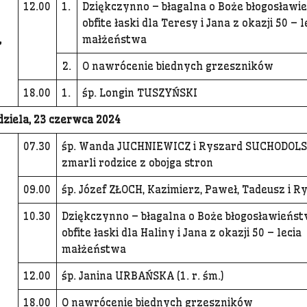
12.00
1.
Dziękczynno – błagalna o Boże błogosławie
obfite łaski dla Teresy i Jana z okazji 50 – l
,
małżeństwa
2.
O nawrócenie biednych grzeszników
18.00
1.
śp. Longin TUSZYŃSKI
dziela, 23 czerwca 2024
0
7.30
śp. Wanda JUCHNIEWICZ i Ryszard SUCHODOLS
zmarli rodzice z obojga stron
09.00
śp. Józef ZŁOCH, Kazimierz, Paweł, Tadeusz i R
10.30
Dziękczynno – błagalna o Boże błogosławieńst
obfite łaski dla Haliny i Jana z okazji 50 – lecia
małżeństwa
12.00
śp. Janina URBAŃSKA (1. r. śm.)
18.00
O nawrócenie biednych grzeszników