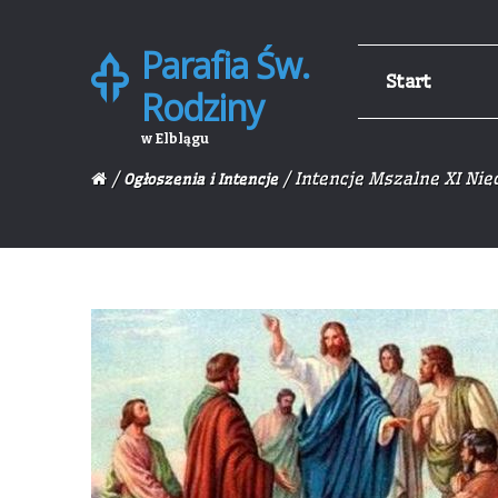
Parafia Św.
Skip
Skip
Start
to
to
Rodziny
navigation
content
w Elblągu
/
/ Intencje Mszalne XI Nie
Ogłoszenia i Intencje