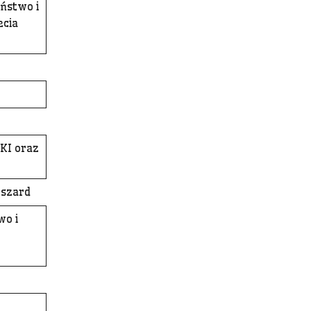
ństwo i
ecia
KI oraz
yszard
wo i