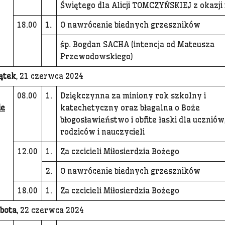
Świętego dla Alicji TOMCZYŃSKIEJ z okazji 
18.00
1.
O nawrócenie biednych grzeszników
śp. Bogdan SACHA (intencja od Mateusza
Przewodowskiego)
ątek
, 21 czerwca 2024
08.00
1.
Dziękczynna za miniony rok szkolny i
ie
katechetyczny oraz błagalna o Boże
błogosławieństwo i obfite łaski dla uczniów
rodziców i nauczycieli
12.00
1.
Za czcicieli Miłosierdzia Bożego
2.
O nawrócenie biednych grzeszników
18.00
1.
Za czcicieli Miłosierdzia Bożego
bota
, 22 czerwca 2024