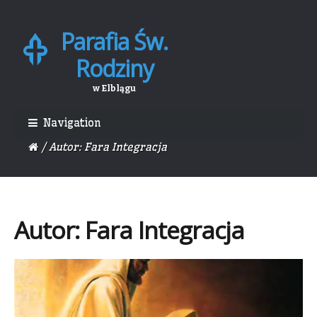
Parafia Św.
Skip
Skip
to
to
Rodziny
navigation
content
w Elblągu
Navigation
/ Autor: Fara Integracja
Autor:
Fara Integracja